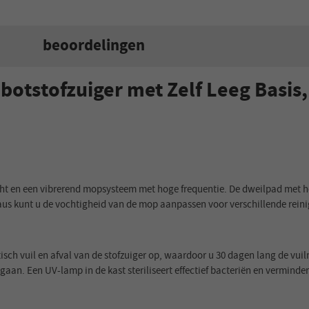
beoordelingen
otstofzuiger met Zelf Leeg Basis, 
ht en een vibrerend mopsysteem met hoge frequentie. De dweilpad met ho
eaus kunt u de vochtigheid van de mop aanpassen voor verschillende rein
tisch vuil en afval van de stofzuiger op, waardoor u 30 dagen lang de vui
aan. Een UV-lamp in de kast steriliseert effectief bacteriën en verminde