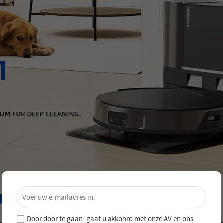
×
Ontgrendel 4% Korting – Schrijf je
nu in!
Door door te gaan, gaat u akkoord met onze
AV en
ons
Word lid van onze nieuwsbrief en mis nooit speciale