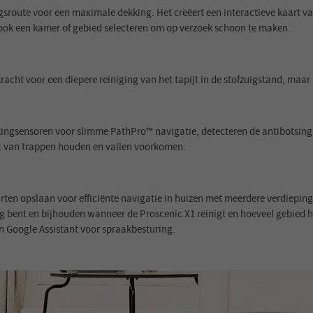
gsroute voor een maximale dekking. Het creëert een interactieve kaart v
 ook een kamer of gebied selecteren om op verzoek schoon te maken.
racht voor een diepere reiniging van het tapijt in de stofzuigstand, maa
ckingsensoren voor slimme PathPro™ navigatie, detecteren de antibotsin
urt van trappen houden en vallen voorkomen.
arten opslaan voor efficiënte navigatie in huizen met meerdere verdiepin
bent en bijhouden wanneer de Proscenic X1 reinigt en hoeveel gebied hij
n Google Assistant voor spraakbesturing.