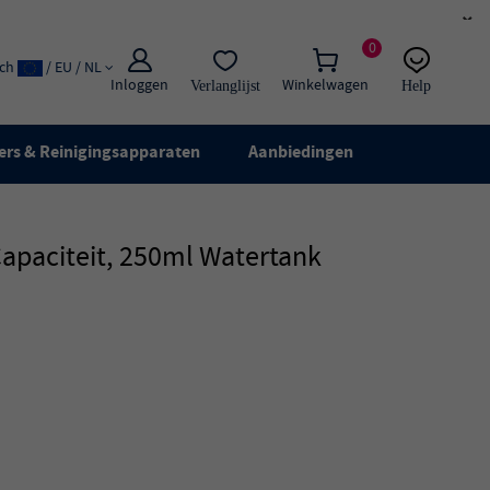
×
0
ach
/ EU / NL
Inloggen
Winkelwagen
Verlanglijst
Help
E-mail:
Live chat
ers & Reinigingsapparaten
Aanbiedingen
Capaciteit, 250ml Watertank