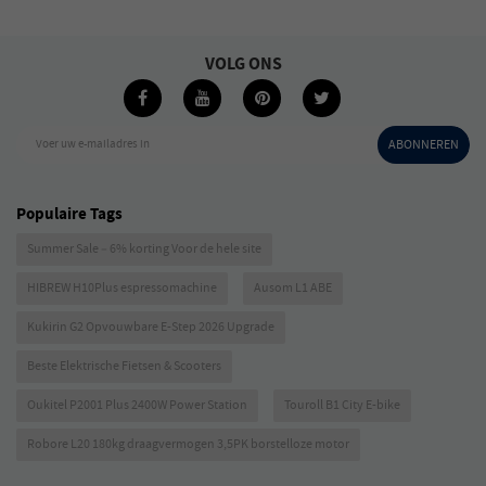
VOLG ONS
Voer uw e-mailadres in
ABONNEREN
Populaire Tags
Summer Sale – 6% korting Voor de hele site
HIBREW H10Plus espressomachine
Ausom L1 ABE
Kukirin G2 Opvouwbare E-Step 2026 Upgrade
Beste Elektrische Fietsen & Scooters
Oukitel P2001 Plus 2400W Power Station
Touroll B1 City E-bike
Robore L20 180kg draagvermogen 3,5PK borstelloze motor