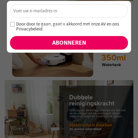
×
Ontgrendel 4% Korting – Schrijf je nu in!
Word lid van onze nieuwsbrief en mis nooit speciale
Door door te gaan, gaat u akkoord met onze
AV en
ons
aanbiedingen en nieuwe producten!
Privacybeleid
.