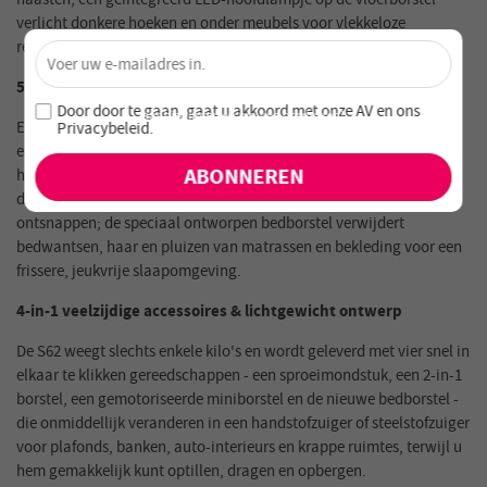
verlicht donkere hoeken en onder meubels voor vlekkeloze
×
resultaten.
Ontgrendel 4% Korting – Schrijf je nu in!
5-traps HEPA-filtratie & upgrade van de bedborstel
Word lid van onze nieuwsbrief en mis nooit speciale
Door door te gaan, gaat u akkoord met onze
AV en
ons
aanbiedingen en nieuwe producten!
Een afgedicht 5-traps cycloonsysteem - nu geüpgraded met een
Privacybeleid
.
echt HEPA-filter dat 99,97 % van de pollen, huisstofmijt en
huidschilfers van huisdieren vangt - houdt microscopisch kleine
deeltjes opgesloten in de bak en laat alleen schone lucht
ontsnappen; de speciaal ontworpen bedborstel verwijdert
bedwantsen, haar en pluizen van matrassen en bekleding voor een
frissere, jeukvrije slaapomgeving.
4-in-1 veelzijdige accessoires & lichtgewicht ontwerp
De S62 weegt slechts enkele kilo's en wordt geleverd met vier snel in
elkaar te klikken gereedschappen - een sproeimondstuk, een 2-in-1
borstel, een gemotoriseerde miniborstel en de nieuwe bedborstel -
die onmiddellijk veranderen in een handstofzuiger of steelstofzuiger
voor plafonds, banken, auto-interieurs en krappe ruimtes, terwijl u
hem gemakkelijk kunt optillen, dragen en opbergen.