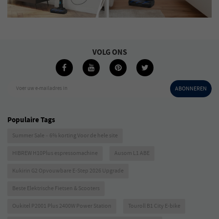
VOLG ONS
Voer uw e-mailadres in
ABONNEREN
Populaire Tags
Summer Sale – 6% korting Voor de hele site
HIBREW H10Plus espressomachine
Ausom L1 ABE
Kukirin G2 Opvouwbare E-Step 2026 Upgrade
Beste Elektrische Fietsen & Scooters
Oukitel P2001 Plus 2400W Power Station
Touroll B1 City E-bike