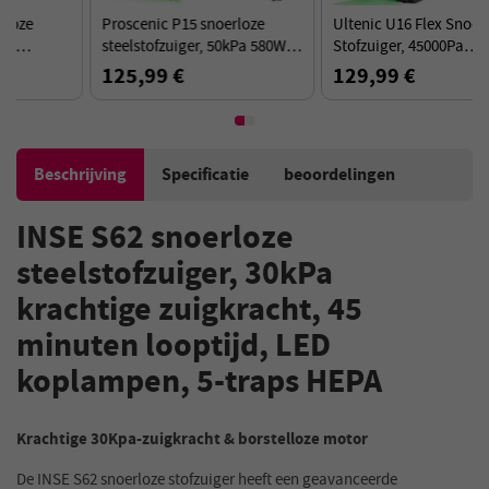
Proscenic P15 snoerloze
Ultenic U16 Flex Snoerloze
steelstofzuiger, 50kPa 580W
Stofzuiger, 45000Pa
krachtige zuigkracht, 70min
Zuigkracht, 60min Werktijd,
125,99 €
129,99 €
looptijd, anti-klitborstel -
180° Flexibele Wand - Zwart
Goud
Rood
Beschrijving
Specificatie
beoordelingen
INSE S62 snoerloze
steelstofzuiger, 30kPa
krachtige zuigkracht, 45
minuten looptijd, LED
koplampen, 5-traps HEPA
Krachtige 30Kpa-zuigkracht & borstelloze motor
De INSE S62 snoerloze stofzuiger heeft een geavanceerde