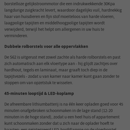
borstelloze gelijkstroommotor die een indrukwekkende 30Kpa
langdurige zuigkracht levert, waardoor dagelijks vuil, hardnekkig
haar van huisdieren en fijn stof moeiteloos van harde vloeren,
laagpolige tapijten en middelhoogpolige tapijten wordt
verwijderd, terwijl het helpt om allergenen in uw huis te
verminderen.
Dubbele rolborstels voor alle oppervlakken
De S62 is uitgerust met zowel zachte als harde rolborstels en past
zich automatisch aan elk vloertype aan - hij glijdt zachtjes over
hardhout, tegels en laminaat, maar graaft toch diep in de
tapijtvezels - zodat u van kamer naar kamer kunt gaan zonder te
stoppen om van opzetstuk te wisselen.
45-minuten looptijd & LED-koplamp
De afneembare lithiumbatterij is na één keer opladen goed voor 45
minuten onafgebroken schoonmaken in de lage stand (12-20
minuten in de hoge stand), zodat u een heel huis of appartement
kunt schoonmaken zonder dat u zich naar de oplader hoeft te
haasten; een geïntegreerd LED-hoofdlampje op de vloerborstel