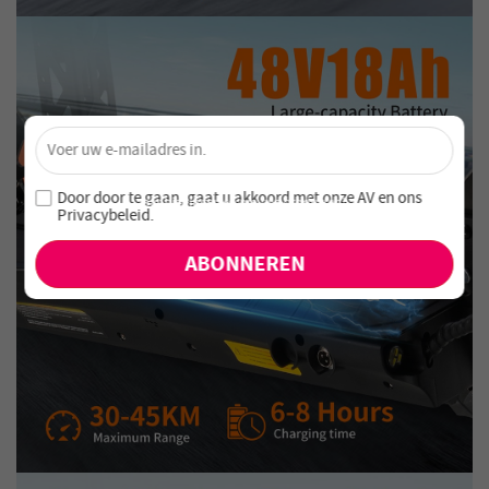
×
Ontgrendel 4% Korting – Schrijf je nu in!
Word lid van onze nieuwsbrief en mis nooit speciale
Door door te gaan, gaat u akkoord met onze
AV en
ons
aanbiedingen en nieuwe producten!
Privacybeleid
.