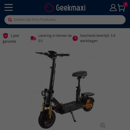
0
1 jaar
Levering in binnen de
Geschatte levertijd: 3-8
EU
werkdagen
garantie