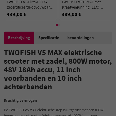
TWOFISH M5 Elite-E EEG-
TWOFISH M5 PRO-E met
gecertificeerde opvouwbare
straatvergunning (EEC)
elektrische scooter met zitje
opvouwbare elektrische
439,00 €
389,00 €
en mandje, 500W motor -
scooter met zadel en mandje,
Zwart
500W motor - Zwart
Beschrijving
Specificatie
beoordelingen
TWOFISH V5 MAX elektrische
scooter met zadel, 800W motor,
48V 18Ah accu, 11 inch
voorbanden en 10 inch
achterbanden
Krachtig vermogen
De TWOFISH V5 MAX elektrische step is uitgerust met een 800W
hoogrendementsmotor (piekvermogen tot 1000W), die een