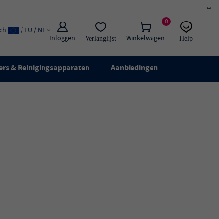
×
0
ach
/ EU / NL
Inloggen
Winkelwagen
Verlanglijst
Help
E-mail:
Live chat
ers & Reinigingsapparaten
Aanbiedingen