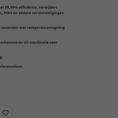
et 99,99% efficiëntie, verwijdert
en, PFAS en andere verontreinigingen
3 seconden met temperatuurregeling
erkannen en UV-sterilisatie voor
g.
erlevensduur.