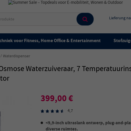
Lieferung n
chniek voor Fitness, Home Office & Entertainment
Stofzuig
Waterdispenser
smose Waterzuiveraar, 7 Temperatuurinst
tor
399,00 €
4,7
<9,9-inch ultraslank ontwerp, plug-and-play
diverse ruimtes.