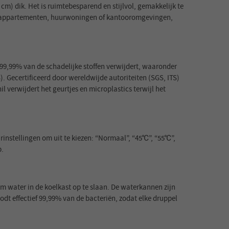
) dik. Het is ruimtebesparend en stijlvol, gemakkelijk te
te appartementen, huurwoningen of kantooromgevingen,
99,99% van de schadelijke stoffen verwijdert, waaronder
 Gecertificeerd door wereldwijde autoriteiten (SGS, ITS)
 verwijdert het geurtjes en microplastics terwijl het
rinstellingen om uit te kiezen: “Normaal”, “45℃”, “55℃”,
p.
m water in de koelkast op te slaan. De waterkannen zijn
t effectief 99,99% van de bacteriën, zodat elke druppel