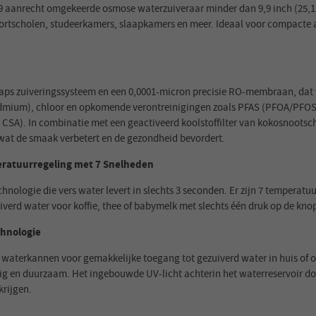
 aanrecht omgekeerde osmose waterzuiveraar minder dan 9,9 inch (25,1 cm
sportscholen, studeerkamers, slaapkamers en meer. Ideaal voor compac
raps zuiveringssysteem en een 0,0001-micron precisie RO-membraan, dat 
cadmium), chloor en opkomende verontreinigingen zoals PFAS (PFOA/PFOS).
SA). In combinatie met een geactiveerd koolstoffilter van kokosnootschil
 wat de smaak verbetert en de gezondheid bevordert.
ratuurregeling met 7 Snelheden
nologie die vers water levert in slechts 3 seconden. Er zijn 7 temperatuu
verd water voor koffie, thee of babymelk met slechts één druk op de kno
chnologie
 waterkannen voor gemakkelijke toegang tot gezuiverd water in huis of o
g en duurzaam. Het ingebouwde UV-licht achterin het waterreservoir dood
krijgen.