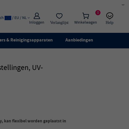
×
0
ach
/ EU / NL
Inloggen
Winkelwagen
Verlanglijst
Help
E-mail:
Live chat
ers & Reinigingsapparaten
Aanbiedingen
ellingen, UV-
, kan flexibel worden geplaatst in