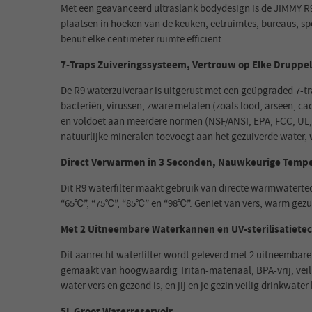
Met een geavanceerd ultraslank bodydesign is de JIMMY R9
plaatsen in hoeken van de keuken, eetruimtes, bureaus, 
benut elke centimeter ruimte efficiënt.
7-Traps Zuiveringssysteem, Vertrouw op Elke Druppel
De R9 waterzuiveraar is uitgerust met een geüpgraded 7-t
bacteriën, virussen, zware metalen (zoals lood, arseen, 
en voldoet aan meerdere normen (NSF/ANSI, EPA, FCC, UL, C
natuurlijke mineralen toevoegt aan het gezuiverde water,
Direct Verwarmen in 3 Seconden, Nauwkeurige Tempe
Dit R9 waterfilter maakt gebruik van directe warmwatertech
“65℃”, “75℃”, “85℃” en “98℃”. Geniet van vers, warm gezui
Met 2 Uitneembare Waterkannen en UV-sterilisatiete
Dit aanrecht waterfilter wordt geleverd met 2 uitneembare
gemaakt van hoogwaardig Tritan-materiaal, BPA-vrij, veili
water vers en gezond is, en jij en je gezin veilig drinkwater 
5L Groot Waterreservoir