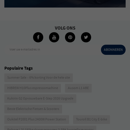
VOLG ONS
Voer uw e-mailadres in
ABONNEREN
Populaire Tags
Summer Sale – 6% korting Voor de hele site
HIBREW H10Plus espressomachine
Ausom L1 ABE
Kukirin G2 Opvouwbare E-Step 2026 Upgrade
Beste Elektrische Fietsen & Scooters
Oukitel P2001 Plus 2400W Power Station
Touroll B1 City E-bike
Robore L20 180kg draagvermogen 3,5PK borstelloze motor