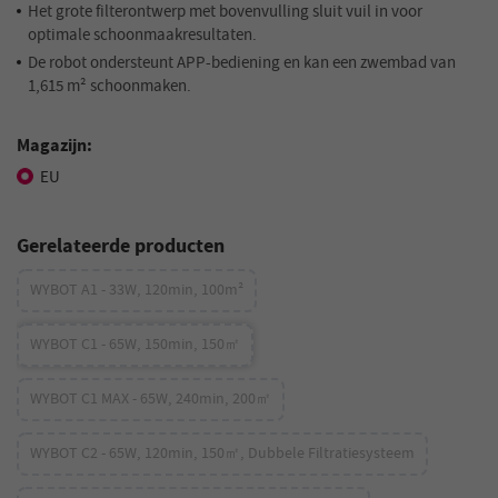
Het grote filterontwerp met bovenvulling sluit vuil in voor
optimale schoonmaakresultaten.
De robot ondersteunt APP-bediening en kan een zwembad van
1,615 m² schoonmaken.
Magazijn:
EU
Gerelateerde producten
WYBOT A1 - 33W, 120min, 100m²
WYBOT C1 - 65W, 150min, 150㎡
WYBOT C1 MAX - 65W, 240min, 200㎡
WYBOT C2 - 65W, 120min, 150㎡, Dubbele Filtratiesysteem