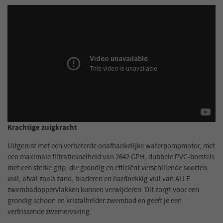
Krachtige zuigkracht
Uitgerust met een verbeterde onafhankelijke waterpompmotor, met
een maximale filtratiesnelheid van 2642 GPH, dubbele PVC-borstels
met een sterke grip, die grondig en efficiënt verschillende soorten
vuil, afval zoals zand, bladeren en hardnekkig vuil van ALLE
zwembadoppervlakken kunnen verwijderen. Dit zorgt voor een
grondig schoon en kristalhelder zwembad en geeft je een
verfrissende zwemervaring.