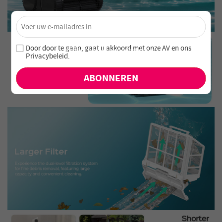
×
Ontgrendel 4% Korting – Schrijf je nu in!
Word lid van onze nieuwsbrief en mis nooit speciale
Door door te gaan, gaat u akkoord met onze
AV en
ons
aanbiedingen en nieuwe producten!
Privacybeleid
.