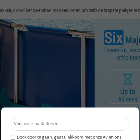
kkelijk rond het zwembad manoeuvreren om zelfs de krapste plekjes te b
×
Ontgrendel 4% Korting – Schrijf je
nu in!
Door door te gaan, gaat u akkoord met onze
AV en
ons
Word lid van onze nieuwsbrief en mis nooit speciale