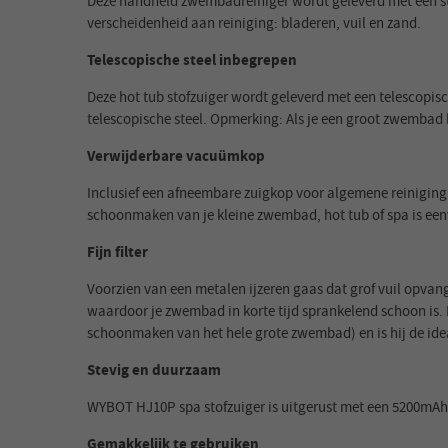
Deze handheld zwembadreiniger wordt geleverd met een st
verscheidenheid aan reiniging: bladeren, vuil en zand.
Telescopische steel inbegrepen
Deze hot tub stofzuiger wordt geleverd met een telescopis
telescopische steel. Opmerking: Als je een groot zwembad 
Verwijderbare vacuümkop
Inclusief een afneembare zuigkop voor algemene reiniging 
schoonmaken van je kleine zwembad, hot tub of spa is een
Fijn filter
Voorzien van een metalen ijzeren gaas dat grof vuil opva
waardoor je zwembad in korte tijd sprankelend schoon is. 
schoonmaken van het hele grote zwembad) en is hij de id
Stevig en duurzaam
WYBOT HJ10P spa stofzuiger is uitgerust met een 5200mAh
Gemakkelijk te gebruiken