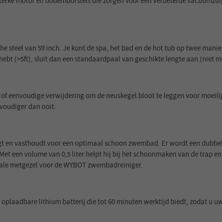
erke motor en bodemborstels die zorgen voor een verbeterde vacuümzuig
che steel van 59 inch. Je kunt de spa, het bad en de hot tub op twee ma
hebt (>5ft), sluit dan een standaardpaal van geschikte lengte aan (niet 
of eenvoudige verwijdering om de neuskegel bloot te leggen voor moeilij
voudiger dan ooit.
ngt en vasthoudt voor een optimaal schoon zwembad. Er wordt een dubbell
Met een volume van 0,5 liter helpt hij bij het schoonmaken van de trap e
eale metgezel voor de WYBOT zwembadreiniger.
 oplaadbare lithium batterij die tot 60 minuten werktijd biedt, zodat