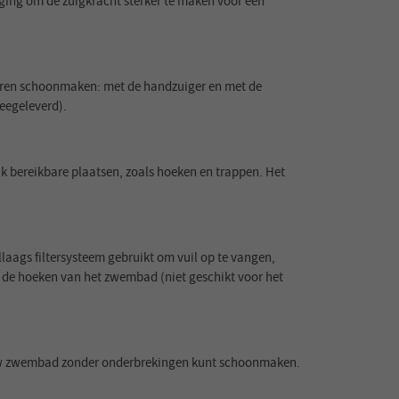
ing om de zuigkracht sterker te maken voor een
nieren schoonmaken: met de handzuiger en met de
meegeleverd).
k bereikbare plaatsen, zoals hoeken en trappen. Het
aags filtersysteem gebruikt om vuil op te vangen,
n de hoeken van het zwembad (niet geschikt voor het
 u uw zwembad zonder onderbrekingen kunt schoonmaken.