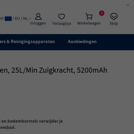
×
0
ach
/ EU / NL
Inloggen
Winkelwagen
Verlanglijst
Help
E-mail:
Live chat
ers & Reinigingsapparaten
Aanbiedingen
en, 25L/min Zuigkracht, 5200mAh
t en bodemborstels verwijder je
zwembad.