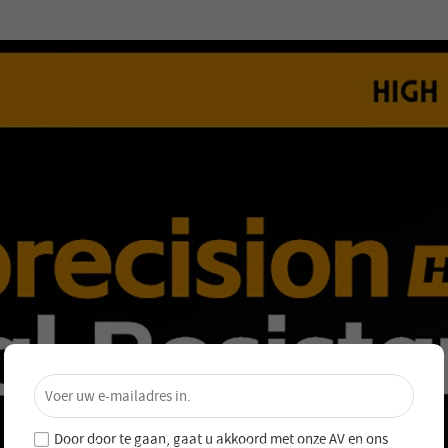
×
Ontgrendel 4% Korting – Schrijf je
nu in!
Door door te gaan, gaat u akkoord met onze
AV en
ons
Word lid van onze nieuwsbrief en mis nooit speciale