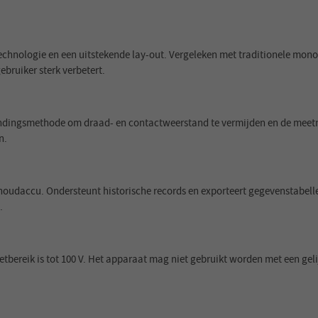
hnologie en een uitstekende lay-out. Vergeleken met traditionele monoc
bruiker sterk verbetert.
ndingsmethode om draad- en contactweerstand te vermijden en de meetn
n.
shoudaccu. Ondersteunt historische records en exporteert gegevenstabelle
.
tbereik is tot 100 V. Het apparaat mag niet gebruikt worden met een gel