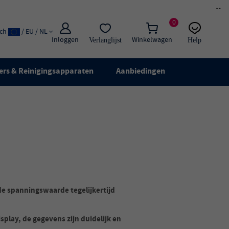
×
0
ach
/ EU / NL
Inloggen
Winkelwagen
Verlanglijst
Help
E-mail:
Live chat
ers & Reinigingsapparaten
Aanbiedingen
e spanningswaarde tegelijkertijd
splay, de gegevens zijn duidelijk en