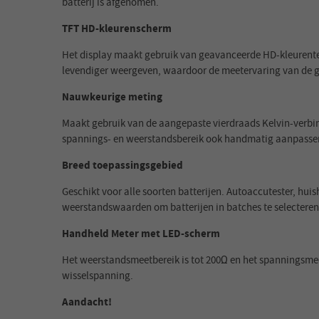
batterij is afgenomen.
TFT HD-kleurenscherm
Het display maakt gebruik van geavanceerde HD-kleurentec
levendiger weergeven, waardoor de meetervaring van de ge
Nauwkeurige meting
Maakt gebruik van de aangepaste vierdraads Kelvin-verbi
spannings- en weerstandsbereik ook handmatig aanpasse
Breed toepassingsgebied
Geschikt voor alle soorten batterijen. Autoaccutester, hui
weerstandswaarden om batterijen in batches te selecteren
Handheld Meter met LED-scherm
Het weerstandsmeetbereik is tot 200Ω en het spanningsmee
wisselspanning.
Aandacht!