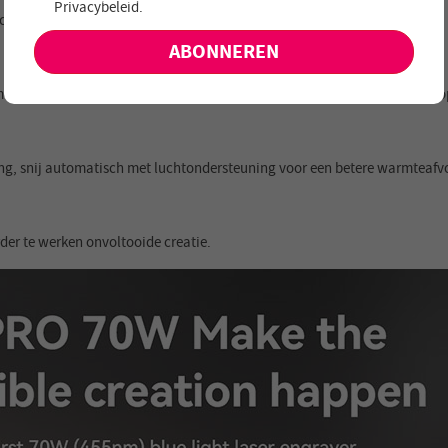
Privacybeleid
.
aanbiedingen en nieuwe producten!
herpstellen is binnen 8 seconden klaar.
 in het werkgebied 35% overschrijdt, wordt het alarm geactiveerd en st
 snij automatisch met luchtondersteuning voor een betere warmteafvoer
der te werken onvoltooide creatie.