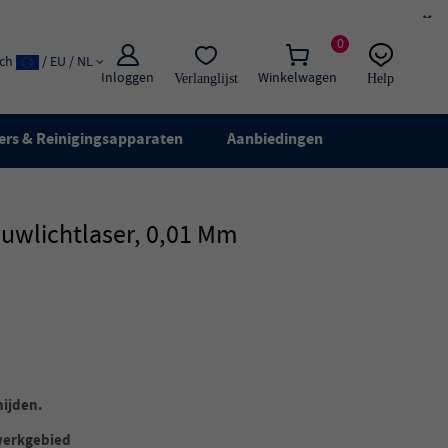
×
0
ach
/ EU / NL
Inloggen
Winkelwagen
Verlanglijst
Help
E-mail:
Live chat
ers & Reinigingsapparaten
Aanbiedingen
uwlichtlaser, 0,01 Mm
nijden.
werkgebied