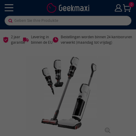
0
2 jaar
Levering in
Bestellingen worden binnen 24 kantooruren
garantie
binnen de EU
verwerkt (maandag tot vrijdag)