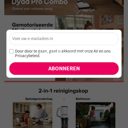
×
Ontgrendel 4% Korting – Schrijf je nu in!
Word lid van onze nieuwsbrief en mis nooit speciale
Door door te gaan, gaat u akkoord met onze
AV en
ons
aanbiedingen en nieuwe producten!
Privacybeleid
.