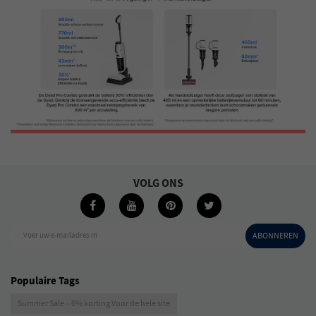
VOLG ONS
Voer uw e-mailadres in
ABONNEREN
Populaire Tags
Summer Sale – 6% korting Voor de hele site