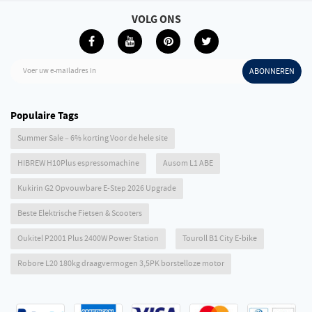
VOLG ONS
Voer uw e-mailadres in
ABONNEREN
Populaire Tags
Summer Sale – 6% korting Voor de hele site
HIBREW H10Plus espressomachine
Ausom L1 ABE
Kukirin G2 Opvouwbare E-Step 2026 Upgrade
Beste Elektrische Fietsen & Scooters
Oukitel P2001 Plus 2400W Power Station
Touroll B1 City E-bike
Robore L20 180kg draagvermogen 3,5PK borstelloze motor