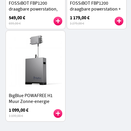
FOSSiBOT FBP1200
FOSSiBOT FBP1200
draagbare powerstation,
draagbare powerstation +
1958Wh LiFePO4
FB1958
549,00 €
1 179,00 €
(uitbreidbaar tot 9790Wh),
Uitbreidingsbatterij
699,00 €
1 279,00 €
1200W off-grid vermogen
BigBlue POWAFREE H1
Muur Zonne-energie
Opslag voor Balkon,
1 099,00 €
2560Wh Batterijopslag,
1 199,00 €
IP67 Waterdicht