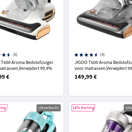
(6)
(4)
 T600 Aroma Bedstofzuiger
JIGOO T600 Aroma Bedstofzu
atrassen,Verwijdert 99,9%
voor matrassen,Verwijdert 9
enen van bed&sofa, 60°C 5s
allergenen van bed&sofa, 60°
99 €
149,99 €
 verwarming-Wit
snelle verwarming - grijs
ing
Uitverkocht
14% Korting
Uit