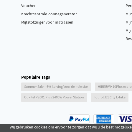
Voucher
Per
Krachtcentrale Zonnegenerator
Mij
Mijtstofzuiger voor matrassen
Mij
Mij
Bes
Populaire Tags
Summer Sale – 6% korting Voor de hele site
HIBREW H10Plus espr
Oukitel P2001 Plus 2400W Power Station
Touroll B1 City E-bike
Wij gebruiken cookies om ervoor te zorgen dat wij u de best mogelijke