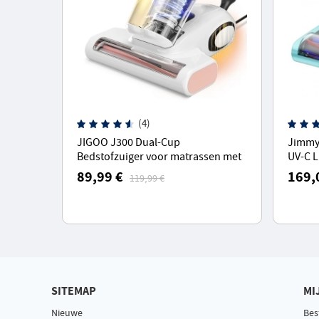
(4)
JIGOO J300 Dual-Cup
Jimmy 
Bedstofzuiger voor matrassen met
UV-C L
13KPa zuigkracht, stofmijt sensor,
16Kpa 
89,99 €
169,
119,99 €
metalen borstelrol, 55 ℃ hete lucht
Blauw
SITEMAP
MI
Nieuwe
Bes