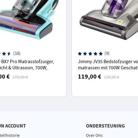
(18)
(9)
BX7 Pro Matrasstofzuiger,
Jimmy JV35 Bedstofzuiger v
icht & Ultrasoon, 700W,
matrassen mit 700W Geschat
Zuigkracht, Stofmijt Sensor -
Macht, UV-licht&hete windfun
00 €
119,00 €
179,00 €
139,00 €
Bed Stofzuiger
JN ACCOUNT
ONDERSTEUNING
tellhistorie
Over Ons