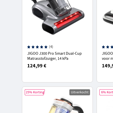
(4)
JIGOO J300 Pro Smart Dual-Cup
JIGOO
Matrasstofzuiger, 14 kPa
voor m
Zuigkracht, Diepe U-Fir Sterilisatie,
allerg
124,99 €
149,
UV-licht - Grijs
snelle
25% Korting
Uitverkocht
6% Kort