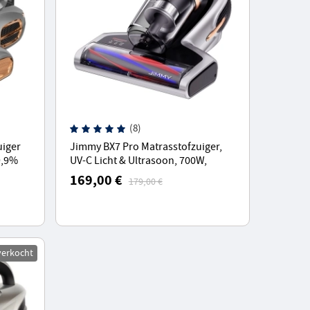
(8)
iger
Jimmy BX7 Pro Matrasstofzuiger,
9,9%
UV-C Licht & Ultrasoon, 700W,
C 5s
16Kpa Zuigkracht, Stofmijt Sensor -
169,00 €
179,00 €
Grijs
verkocht