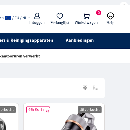
×
0
ach
/ EU / NL
Inloggen
Winkelwagen
Verlanglijst
Help
E-mail:
Live chat
ers & Reinigingsapparaten
Aanbiedingen
 kantooruren verwerkt
verkocht
6% Korting
Uitverkocht