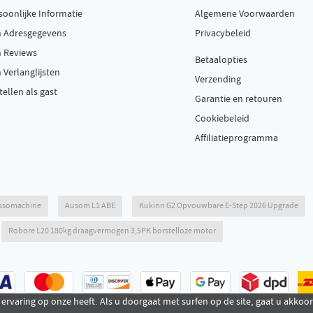
soonlijke Informatie
Algemene Voorwaarden
n Adresgegevens
Privacybeleid
n Reviews
Betaalopties
n Verlanglijsten
Verzending
tellen als gast
Garantie en retouren
Cookiebeleid
Affiliatieprogramma
essomachine
Ausom L1 ABE
Kukirin G2 Opvouwbare E-Step 2026 Upgrade
Robore L20 180kg draagvermogen 3,5PK borstelloze motor
 ervaring op onze heeft. Als u doorgaat met surfen op de site, gaat u akkoo