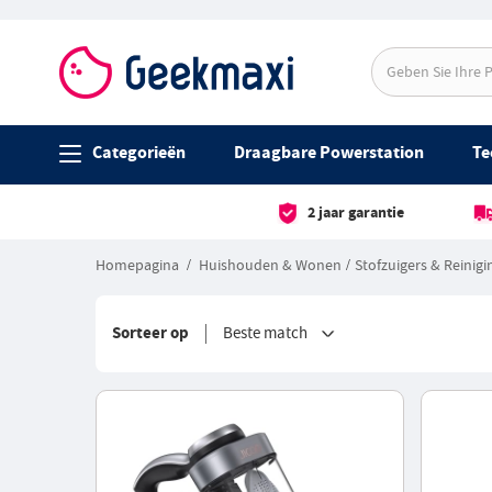
Categorieën
Draagbare Powerstation
Te
2 jaar garantie
Homepagina
Huishouden & Wonen
Stofzuigers & Reinig
Sorteer op
Beste match