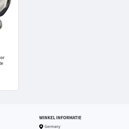
oor
te
ctie,
WINKEL INFORMATIE
Germany