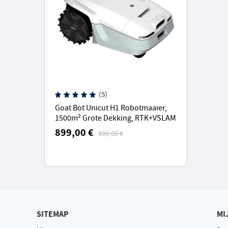
(5)
Goat Bot Unicut H1 Robotmaaier,
1500m² Grote Dekking, RTK+VSLAM
voor Precieze Mapping - Wit
899,00 €
999,00 €
SITEMAP
MI