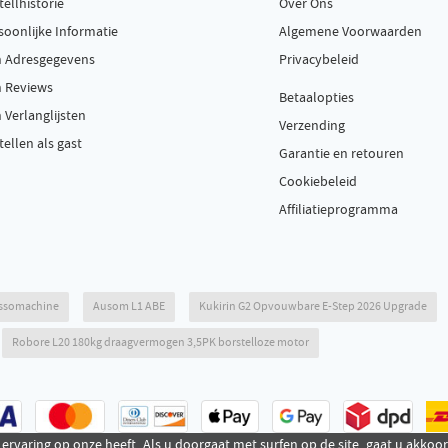
tellhistorie
Over Ons
soonlijke Informatie
Algemene Voorwaarden
n Adresgegevens
Privacybeleid
n Reviews
Betaalopties
n Verlanglijsten
Verzending
tellen als gast
Garantie en retouren
Cookiebeleid
Affiliatieprogramma
essomachine
Ausom L1 ABE
Kukirin G2 Opvouwbare E-Step 2026 Upgrade
Robore L20 180kg draagvermogen 3,5PK borstelloze motor
 ervaring op onze heeft. Als u doorgaat met surfen op de site, gaat u akkoo