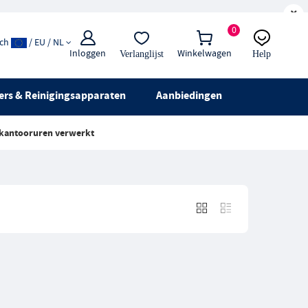
×
0
ach
/ EU / NL
Inloggen
Winkelwagen
Verlanglijst
Help
E-mail:
Live chat
ers & Reinigingsapparaten
Aanbiedingen
 kantooruren verwerkt