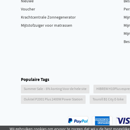
Nieuwe
Bes
Voucher
Per
Krachtcentrale Zonnegenerator
Mij
Mijtstofzuiger voor matrassen
Mij
Mij
Bes
Populaire Tags
Summer Sale – 6% korting Voor de hele site
HIBREW H10Plus espr
Oukitel P2001 Plus 2400W Power Station
Touroll B1 City E-bike
Wij gebruiken cookies om ervoor te zorgen dat wij u de best mogelijke