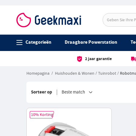
Categorieën
Draagbare Powerstation
Te
2 jaar garantie
Homepagina
Huishouden & Wonen
Tuinrobot
Robotma
Sorteer op
Beste match
10% Korting