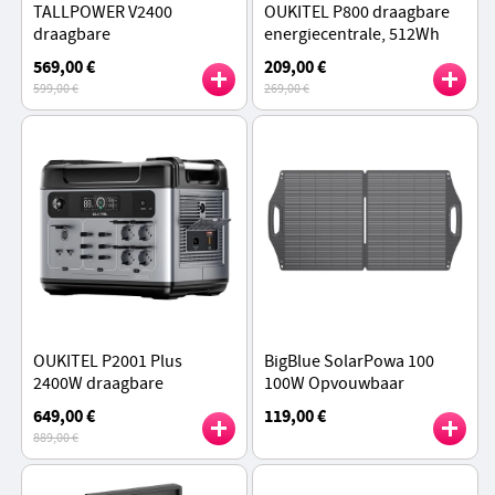
TALLPOWER V2400
OUKITEL P800 draagbare
draagbare
energiecentrale, 512Wh
energiecentrale, 2160Wh
800W back-upbatterij met
569,00 €
209,00 €
LiFePo4 zonnegenerator,
AC+DC snelladen, LiFePO4
599,00 €
269,00 €
2400W AC uitgang, UPS, 13
batterij
uitgangen
OUKITEL P2001 Plus
BigBlue SolarPowa 100
2400W draagbare
100W Opvouwbaar
energiecentrale, 2048Wh
Zonnepaneel, 25%
649,00 €
119,00 €
LiFePO4 batterij, 13
Zonneconversie-
889,00 €
stopcontacten, 80%
efficiëntie, IP68
opladen in 1 uur