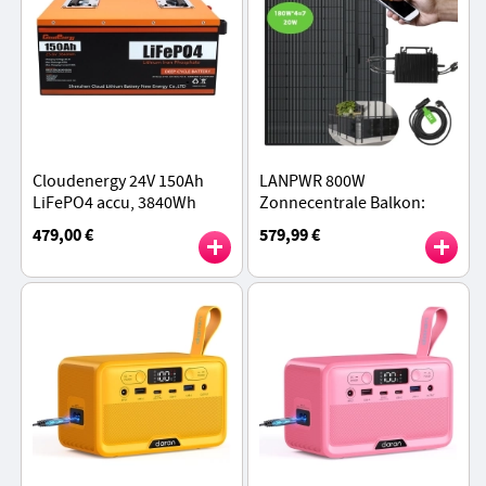
Cloudenergy 24V 150Ah
LANPWR 800W
LiFePO4 accu, 3840Wh
Zonnecentrale Balkon:
energie, 6000+ cycli,
800W Micro-omvormer +
479,00 €
579,99 €
ingebouwd 100A BMS
4x 180W Flexibele
Zonnepanelen - Zwart