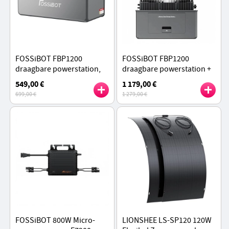
FOSSiBOT FBP1200
FOSSiBOT FBP1200
draagbare powerstation,
draagbare powerstation +
1958Wh LiFePO4
FB1958
549,00 €
1 179,00 €
(uitbreidbaar tot 9790Wh),
Uitbreidingsbatterij
699,00 €
1 279,00 €
1200W off-grid vermogen
FOSSiBOT 800W Micro-
LIONSHEE LS-SP120 120W