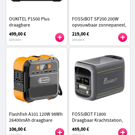
OUKITEL P1500 Plus
FOSSiBOT SP200 200W
draagbare
opvouwbaar zonnepaneel,
energiecentrale, 1800W
23,4% hoge celefficiëntie,
499,00 €
219,00 €
1536Wh buitengenerator,
ETFE-coating, verstelbare
629,00 €
259,00 €
4000 cycli LiFePO4
kickstands - Groen
Flashfish A101 120W 98Wh
FOSSiBOT F1800
26400mAh draagbare
Draagbaar Krachtstation,
energiecentrale back-up
1024Wh LiFePO4, 1800W
106,00 €
459,00 €
zonne-energie, generator
AC Uitgang, Ultrasnel