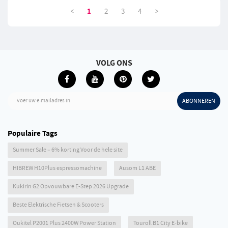
<
>
1
2
3
4
VOLG ONS
Voer uw e-mailadres in
ABONNEREN
Populaire Tags
Summer Sale – 6% korting Voor de hele site
HIBREW H10Plus espressomachine
Ausom L1 ABE
Kukirin G2 Opvouwbare E-Step 2026 Upgrade
Beste Elektrische Fietsen & Scooters
Oukitel P2001 Plus 2400W Power Station
Touroll B1 City E-bike