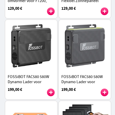
omvormer voor F7200,
Flexibel Zonnepaneel
97% Hoog Rendement,
2PCS, 18,66% Hoog
129,00 €
129,00 €
Dubbelkanaals MPPT, 60V
Rendement, 2mm
Max DC, IP67 Waterdicht -
Ultradun, 30° Buigbaar,
Zwart
IP67 Waterdicht
FOSSiBOT FAC580 580W
FOSSiBOT FAC580 580W
Dynamo Lader voor
Dynamo Lader voor
FOSSiBOT Power Station,
FOSSiBOT Power Station,
199,00 €
199,00 €
6× Sneller Opladen - Zwart
6× Sneller Laden - Grijs