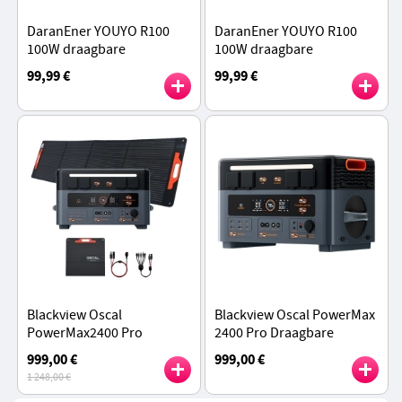
DaranEner YOUYO R100
DaranEner YOUYO R100
100W draagbare
100W draagbare
energiecentrale, 4x USB, 1x
energiecentrale, 4x USB, 1x
99,99 €
99,99 €
DC en 2x AC poorten,
DC en 2x AC poorten,
89,6Wh LiFePO4 - Geel
89,6Wh LiFePO4 - Roze
Blackview Oscal
Blackview Oscal PowerMax
PowerMax2400 Pro
2400 Pro Draagbare
Portable Power Station + 1
Powerstation, 2016 Wh
999,00 €
999,00 €
stuk PM200 Pro
2400 W LiFePO4 Batterij
1 248,00 €
Opvouwbaar Zonnepaneel