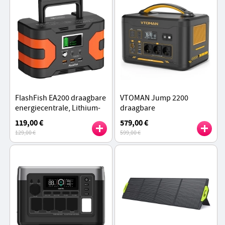
FlashFish EA200 draagbare
VTOMAN Jump 2200
energiecentrale, Lithium-
draagbare
ion 18650 batterij, 200W
energiecentrale, 1548Wh
119,00 €
579,00 €
pure sinusgolfuitgang
LiFePO4 accu, 2200W AC
129,00 €
599,00 €
uitgang, uitbreidbaar tot
3096Wh