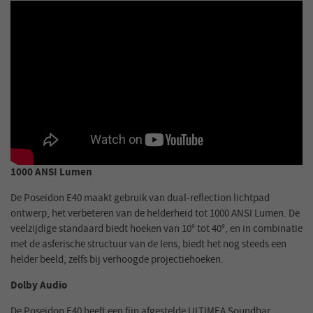
1000 ANSI Lumen
De Poseidon E40 maakt gebruik van dual-reflection lichtpad
ontwerp, het verbeteren van de helderheid tot 1000 ANSI Lumen. De
veelzijdige standaard biedt hoeken van 10° tot 40°, en in combinatie
met de asferische structuur van de lens, biedt het nog steeds een
helder beeld, zelfs bij verhoogde projectiehoeken.
Dolby Audio
De Poseidon E40 heeft een fijn afgestelde ULTIMEA Soundbar,