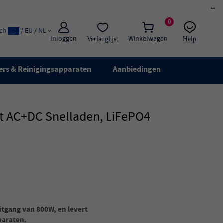
×
0
ach
/ EU / NL
Inloggen
Winkelwagen
Verlanglijst
Help
E-mail:
Live chat
ers & Reinigingsapparaten
Aanbiedingen
t AC+DC Snelladen, LiFePO4
itgang van 800W, en levert
paraten.