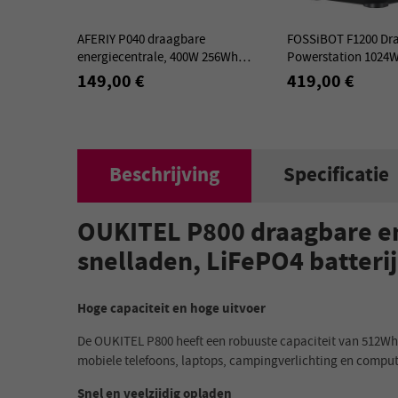
AFERIY P040 draagbare
FOSSiBOT F1200 Dr
energiecentrale, 400W 256Wh
Powerstation 1024
buitengenerator, 5 uitgangen, 1,2H
Zonnengenerator me
149,00 €
419,00 €
volledige lading
accu, Snelladen 0–8
Beschrijving
Specificatie
OUKITEL P800 draagbare en
snelladen, LiFePO4 batterij
Hoge capaciteit en hoge uitvoer
De OUKITEL P800 heeft een robuuste capaciteit van 512Wh
mobiele telefoons, laptops, campingverlichting en computer
Snel en veelzijdig opladen