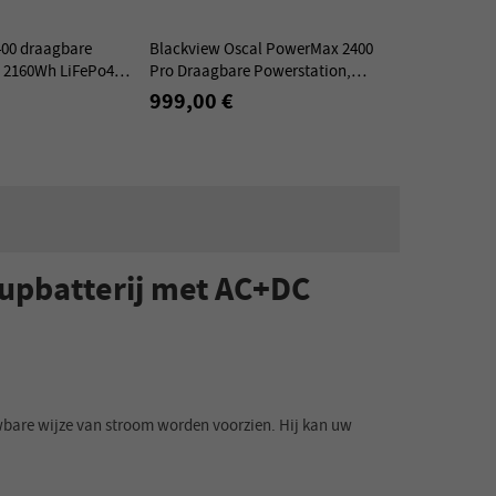
00 draagbare
Blackview Oscal PowerMax 2400
, 2160Wh LiFePo4
Pro Draagbare Powerstation,
 2400W AC uitgang,
2016 Wh 2400 W LiFePO4 Batterij
999,00 €
gen
upbatterij met AC+DC
bare wijze van stroom worden voorzien. Hij kan uw