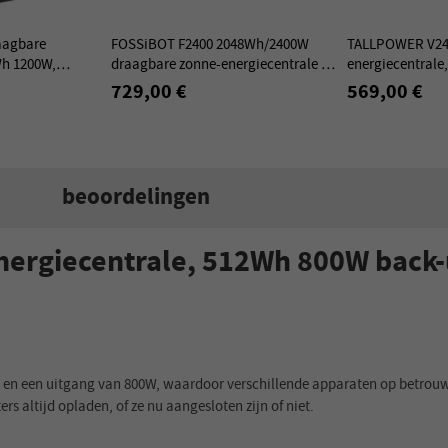
aagbare
FOSSiBOT F2400 2048Wh/2400W
TALLPOWER V24
Wh 1200W,
draagbare zonne-energiecentrale -
energiecentrale
t LiFePO4-
Groen
zonnegenerator,
729,00 €
569,00 €
0% in 49 min
UPS, 13 uitgan
beoordelingen
ergiecentrale, 512Wh 800W back-
 en een uitgang van 800W, waardoor verschillende apparaten op betrouw
s altijd opladen, of ze nu aangesloten zijn of niet.