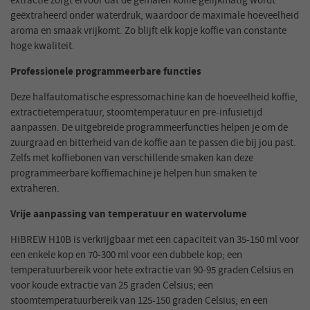
extractie zorgt ervoor dat de gemalen koffie gelijkmatig wordt
geëxtraheerd onder waterdruk, waardoor de maximale hoeveelheid
aroma en smaak vrijkomt. Zo blijft elk kopje koffie van constante
hoge kwaliteit.
Professionele programmeerbare functies
Deze halfautomatische espressomachine kan de hoeveelheid koffie,
extractietemperatuur, stoomtemperatuur en pre-infusietijd
aanpassen. De uitgebreide programmeerfuncties helpen je om de
zuurgraad en bitterheid van de koffie aan te passen die bij jou past.
Zelfs met koffiebonen van verschillende smaken kan deze
programmeerbare koffiemachine je helpen hun smaken te
extraheren.
Vrije aanpassing van temperatuur en watervolume
HiBREW H10B is verkrijgbaar met een capaciteit van 35-150 ml voor
een enkele kop en 70-300 ml voor een dubbele kop; een
temperatuurbereik voor hete extractie van 90-95 graden Celsius en
voor koude extractie van 25 graden Celsius; een
stoomtemperatuurbereik van 125-150 graden Celsius; en een