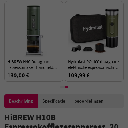
HIBREW H4C Draagbare
Hydrofast PO-100 draagbare
Espressomaker, Handheld
elektrische espressomachine,
Handmatig
20 bar druk, 3-4 uur volledig
139,00 €
109,99 €
Koffiezetapparaat voor
opgeladen, voedselveilig
Kamperen, Reizen &
Thuisgebruik, Groen -
Explorer
Beschrijving
Specificatie
beoordelingen
HiBREW H10B
Espressokoffiezetapparaat, 20