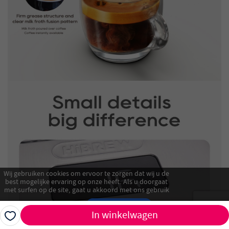
Wij gebruiken cookies om ervoor te zorgen dat wij u de
best mogelijke ervaring op onze heeft. Als u doorgaat
met surfen op de site, gaat u akkoord met ons gebruik
van cookies.
Akkoord
In winkelwagen
Alles afwijzen