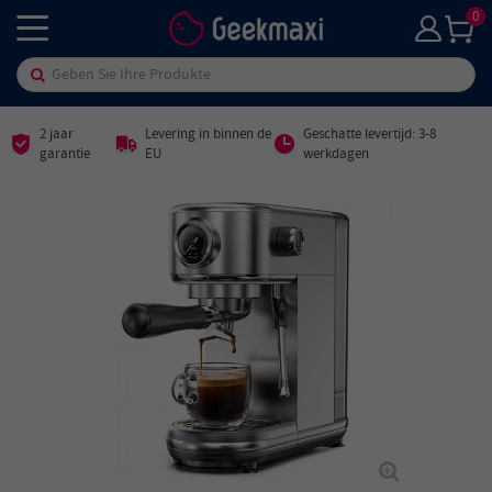
0
2 jaar
Levering in binnen de
Geschatte levertijd: 3-8
garantie
EU
werkdagen