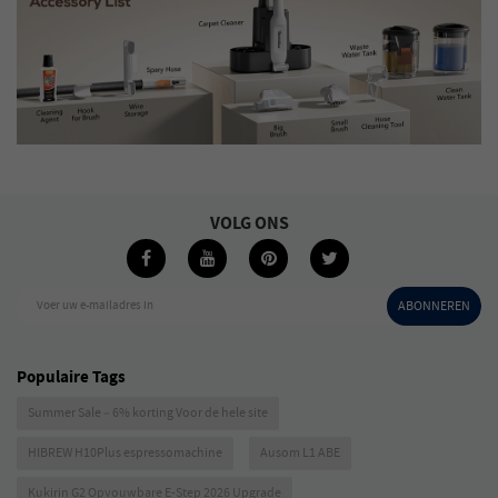
VOLG ONS
Voer uw e-mailadres in
ABONNEREN
Populaire Tags
Summer Sale – 6% korting Voor de hele site
HIBREW H10Plus espressomachine
Ausom L1 ABE
Kukirin G2 Opvouwbare E-Step 2026 Upgrade