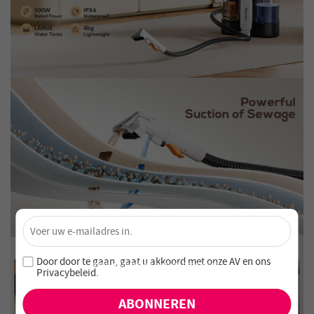
×
Ontgrendel 4% Korting – Schrijf je nu in!
Word lid van onze nieuwsbrief en mis nooit speciale
Door door te gaan, gaat u akkoord met onze
AV en
ons
aanbiedingen en nieuwe producten!
Privacybeleid
.