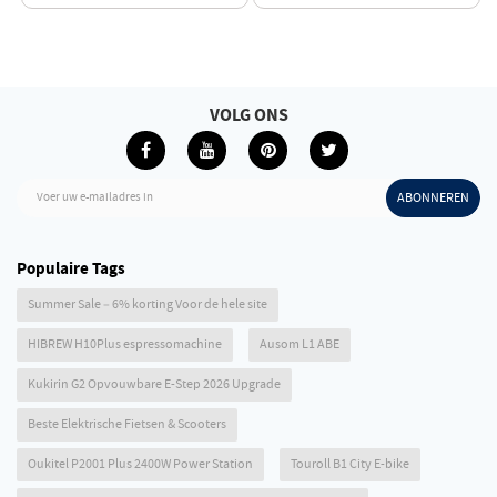
160/320Hz
VOLG ONS
Voer uw e-mailadres in
ABONNEREN
Populaire Tags
Summer Sale – 6% korting Voor de hele site
HIBREW H10Plus espressomachine
Ausom L1 ABE
Kukirin G2 Opvouwbare E-Step 2026 Upgrade
Beste Elektrische Fietsen & Scooters
Oukitel P2001 Plus 2400W Power Station
Touroll B1 City E-bike