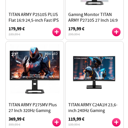
TITAN ARMY P2510S PLUS
Gaming Monitor TITAN
Flat 16:9 24,5-inch Fast IPS
ARMY P2710S 27 Inch 16:9
QHD 240Hz 2K Gaming
Snelle IPS 2K QHD 240Hz
179,99 €
179,99 €
Monitor, HDR500, PIP/PBP
met Roterende Standaard,
239,99 €
299,99 €
1ms GTG, HDR400
TITAN ARMY P275MV Plus
TITAN ARMY C24A1H 23,6-
27 Inch 320Hz Gaming
inch 240Hz Gaming
Monitor, 4K-resolutie,
Monitor, 1500R Gebogen
369,99 €
119,99 €
DyDs-technologie, Fast
Scherm, 1ms MPRT, 1920 x
399,99 €
139,99 €
IPS-panel, HDR1000,
1080 Resolutie