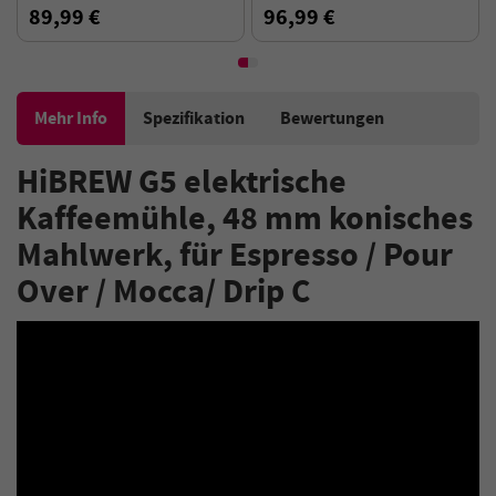
Wasserstandsanzeige, 19 bar
Wassertank, 20bar
89,99 €
96,99 €
Heiß-/Kaltkapsel
Druckextraktion,
Kaffeemaschine, 600ml
Kalt-/Heißmodus, Schwarz -
Wassertank-Schwarz
EU-Stecker
Mehr Info
Spezifikation
Bewertungen
HiBREW G5 elektrische
Kaffeemühle, 48 mm konisches
Mahlwerk, für Espresso / Pour
Over / Mocca/ Drip C