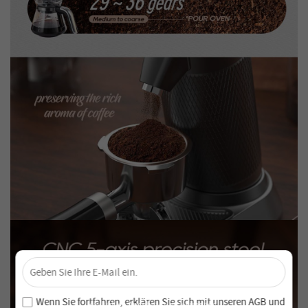
×
Sichere dir 4 % Rabatt – Jetzt abonnieren!
Melde dich für unseren Newsletter an und verpasse keine
Wenn Sie fortfahren, erklären Sie sich mit unseren
AGB
und
exklusiven Angebote und Neuheiten!