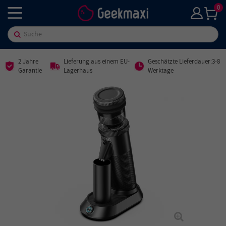
0
2 Jahre
Lieferung aus einem EU-
Geschätzte Lieferdauer:3-8
Garantie
Lagerhaus
Werktage