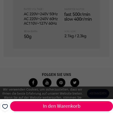
FOLGEN SIE UNS
Wir verwenden Cookies, um sicherzustellen, dass wir
Ihnen die beste Erfahrung auf unserer Website bieten.
Geben Sie Ihre E-Mail-Adresse ein
ABONNIEREN
Wenn Sie auf der Website weitersurfen, stimmen Sie
unserer Verwendung von Cookies zu.
In den Warenkorb
Alle ablehnen
Ich bin einverstanden
Beliebte Schlagwörter